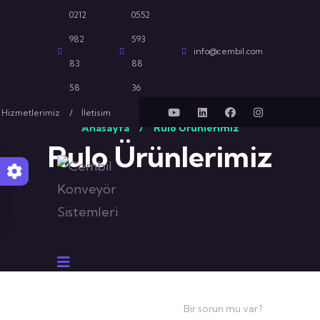
0212
0552
982
593
info@cembil.com
83
88
58
36
Hizmetlerimiz
İletisim
Anasayfa
/
Rulo Ürünlerimiz
Rulo Ürünlerimiz
Bir sorun mu var?